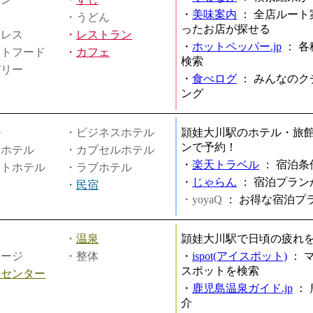
・
美味案内
：
全店ルート
・うどん
ったお店が探せる
ミレス
・
レストラン
・
ホットペッパー.jp
：
各
ストフード
・
カフェ
検索
バリー
・
食べログ
：
みんなのク
ング
ル
・ビジネスホテル
頴娃大川駅のホテル・旅
ンで予約！
ィホテル
・カプセルホテル
・
楽天トラベル
：
宿泊条
ートホテル
・ラブホテル
・
じゃらん
：
宿泊プラン
・
民宿
・yoyaQ
：
お得な宿泊プ
・
温泉
頴娃大川駅で日頃の疲れ
サージ
・整体
・
ispot(アイスポット)
：
スポットを検索
スセンター
・
鹿児島温泉ガイド.jp
：
介