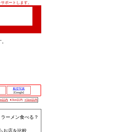
をサポートします。
す。
航空写真
[Google]
0m以内
●2km以内
○5km以内
？ラーメン食べる？
らお店を比較