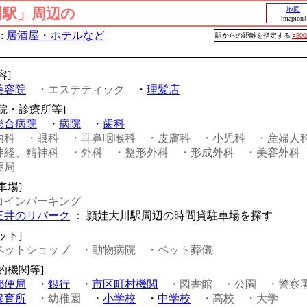
川駅」周辺の
地図
[mapion]
:
居酒屋・ホテルなど
駅からの距離を指定する
○50
容]
美容院
・エステティック
・
理髪店
病院・診療所等]
総合病院
・
病院
・
歯科
内科
・眼科
・耳鼻咽喉科
・皮膚科
・小児科
・産婦人
神経、精神科
・外科
・整形外科
・形成外科
・美容外科
薬局
車場]
コインパーキング
三井のリパーク
： 頴娃大川駅周辺の時間貸駐車場を探す
ット]
ペットショップ
・動物病院
・ペット葬儀
的機関等]
郵便局
・
銀行
・
市区町村機関
・図書館
・公園
・警察
保育所
・幼稚園
・
小学校
・
中学校
・高校
・大学