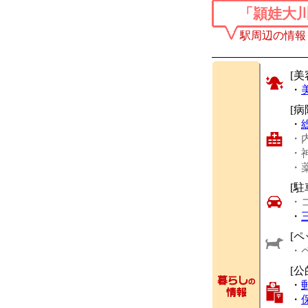
「頴娃大
駅周辺の情報
[美
・
[
・
・
・
・
[駐
・
・
[ペ
・
[公
・
・