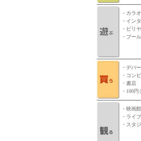
・カラ
・イン
・ビリ
・プー
・デパ
・コン
・書店
・100
・映画
・ライ
・スタ