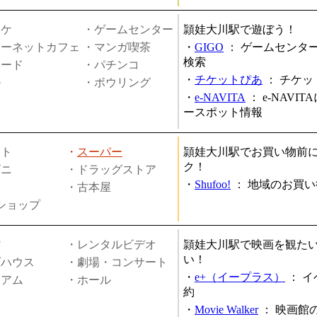
オケ
・ゲームセンター
頴娃大川駅で遊ぼう！
ターネットカフェ
・マンガ喫茶
・
GIGO
：
ゲームセンタ
検索
ヤード
・パチンコ
・
チケットぴあ
：
チケッ
ル
・ボウリング
・
e-NAVITA
：
e-NAVI
ースポット情報
ート
・
スーパー
頴娃大川駅でお買い物前
ク！
ビニ
・ドラッグストア
・
Shufoo!
：
地域のお買い
・古本屋
円ショップ
館
・レンタルビデオ
頴娃大川駅で映画を観た
い！
ブハウス
・劇場・コンサート
・
e+（イープラス）
：
イ
ジアム
・ホール
約
・
Movie Walker
：
映画館