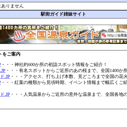
はありません
駅街ガイド姉妹サイト
トをご案内
P
・・・神社約600か所の初詣スポット情報をご紹介！
JP
・・・有名スポットからご近所のあの桜まで、全国1400か
.JP
・・・アクセス、打ち上げ本数、見どころまで全国の花
P
・・・紅葉の種類から見頃時期、イベント情報まで幅広くご
.JP
・・・人気温泉からご近所の意外な温泉まで、全国各地