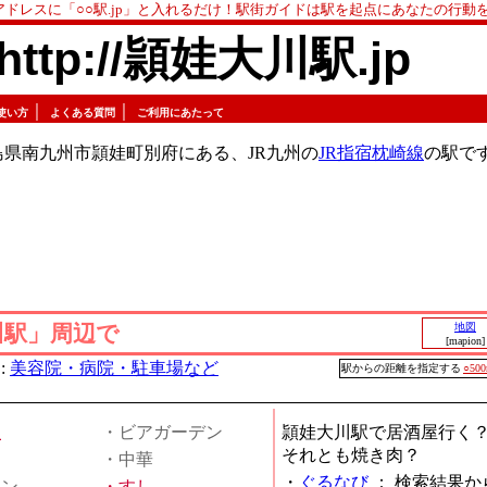
アドレスに「○○駅.jp」と入れるだけ！駅街ガイドは駅を起点にあなたの行動
http://頴娃大川駅.jp
｜
｜
使い方
よくある質問
ご利用にあたって
県南九州市頴娃町別府にある、JR九州の
JR指宿枕崎線
の駅で
川駅」周辺で
地図
[mapion]
:
美容院・病院・駐車場など
駅からの距離を指定する
○50
屋
・ビアガーデン
頴娃大川駅で居酒屋行く
それとも焼き肉？
・中華
・
ぐるなび
：
検索結果か
メン
・
すし