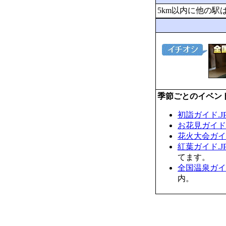
5km以内に他の駅
季節ごとのイベン
初詣ガイド.J
お花見ガイド.
花火大会ガイド
紅葉ガイド.J
てます。
全国温泉ガイド
内。