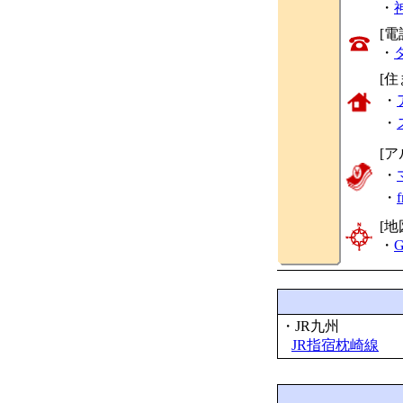
・
[
・
[
・
・
[ア
・
・
[地
・
G
・JR九州
JR指宿枕崎線