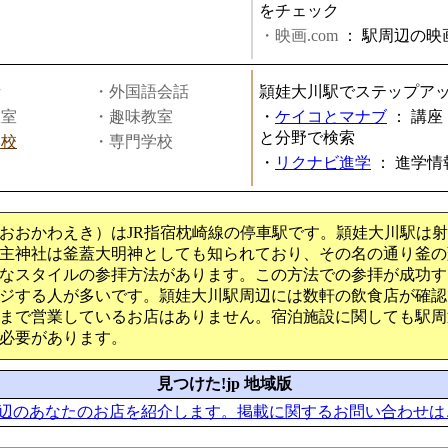
をチェック
・映画.com
：
駅周辺の映
話
・外国語会話
頴娃大川駅でステップア
教室
・趣味教室
・
ケイコとマナブ
：
講座
と分野で検索
学校
・専門学校
・
リクナビ進学
：
進学情
おおかわえき）はJR指宿枕崎線の停車駅です。頴娃大川駅は
主神社は釜蓋大明神としても知られており、その名の通り釜の
なスタイルの参拝方法があります。この方法での参拝が成功す
ジする人が多いです。頴娃大川駅周辺には数軒の飲食店が確認
まで営業しているお店はありません。宿泊施設に関しても駅周
必要があります。
見つけた!jp 地域版
辺のあなたのお店を紹介します。掲載に関するお問い合わせは