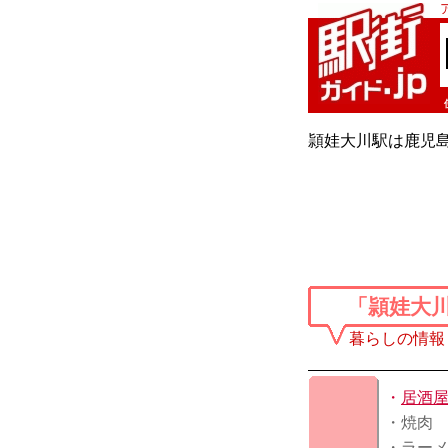
頴娃大川駅は鹿児島
「頴娃大
暮らしの情報
・
居酒
・焼肉
・ラー