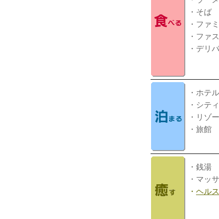
・そば
・ファ
・ファ
・デリ
・ホテ
・シテ
・リゾ
・旅館
・銭湯
・マッ
・
ヘル