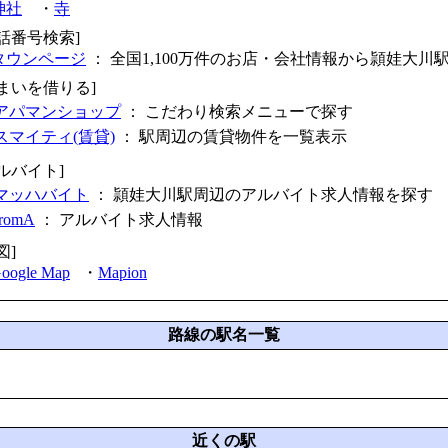
神社
・
寺
電話番号検索]
タウンページ
： 全国1,100万件のお店・会社情報から頴娃大川
住まいを借りる]
アパマンショップ
： こだわり検索メニューで探す
スマイティ(賃貸)
： 駅周辺の賃貸物件を一覧表示
ルバイト]
マッハバイト
： 頴娃大川駅周辺のアルバイト求人情報を探す
fromA
：
アルバイト求人情報
図]
oogle Map
・
Mapion
路線の駅名一覧
近くの駅