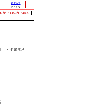
航空写真
[Google]
0m以内
●2km以内
○5km以内
科
・泌尿器科
署