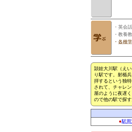
・英会
・教養
・
各種
頴娃大川駅（えい
り駅です。射楯兵
拝するという独特
されて、チャレン
屋のように夜遅く
ので他の駅で探す
●
駅周