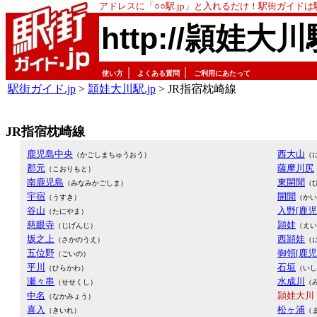
アドレスに「○○駅.jp」と入れるだけ！駅街ガイド
http://頴娃大川
｜
｜
使い方
よくある質問
ご利用にあたって
駅街ガイド.jp
>
頴娃大川駅.jp
> JR指宿枕崎線
JR指宿枕崎線
鹿児島中央
西大山
（かごしまちゅうおう）
（
郡元
薩摩川尻
（こおりもと）
南鹿児島
東開聞
（みなみかごしま）
（
宇宿
開聞
（うすき）
（かい
谷山
入野[鹿児
（たにやま）
慈眼寺
頴娃
（じげんじ）
（えい
坂之上
西頴娃
（さかのうえ）
（
五位野
御領[鹿児
（ごいの）
平川
石垣
（ひらかわ）
（いし
瀬々串
水成川
（せせくし）
（
中名
頴娃大川
（なかみょう）
喜入
松ヶ浦
（きいれ）
（