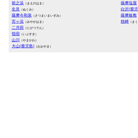
前之浜
薩摩塩屋
（まえのはま）
生見
白沢[鹿児
（ぬくみ）
薩摩今和泉
薩摩板敷
（さつまいまいずみ）
宮ヶ浜
枕崎
（みやがはま）
（まく
二月田
（にがつでん）
指宿
（いぶすき）
山川
（やまかわ）
大山[鹿児島]
（おおやま）